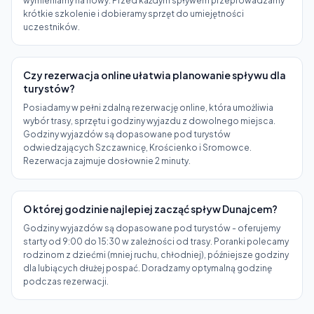
wymieniamy na nowy. Przed każdym spływem przeprowadzamy
krótkie szkolenie i dobieramy sprzęt do umiejętności
uczestników.
Czy rezerwacja online ułatwia planowanie spływu dla
turystów?
Posiadamy w pełni zdalną rezerwację online, która umożliwia
wybór trasy, sprzętu i godziny wyjazdu z dowolnego miejsca.
Godziny wyjazdów są dopasowane pod turystów
odwiedzających Szczawnicę, Krościenko i Sromowce.
Rezerwacja zajmuje dosłownie 2 minuty.
O której godzinie najlepiej zacząć spływ Dunajcem?
Godziny wyjazdów są dopasowane pod turystów - oferujemy
starty od 9:00 do 15:30 w zależności od trasy. Poranki polecamy
rodzinom z dziećmi (mniej ruchu, chłodniej), późniejsze godziny
dla lubiących dłużej pospać. Doradzamy optymalną godzinę
podczas rezerwacji.