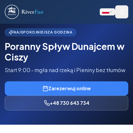
River
Fun
NAJSPOKOJNIEJSZA GODZINA
Poranny Spływ Dunajcem w
Ciszy
Start 9:00 - mgła nad rzeką i Pieniny bez tłumów
Zarezerwuj online
+48 730 643 734