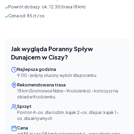
Powrót do bazy: ok. 12:30 (trasa 18 km)
✓
Cena od: 85 zł / os
✓
Jak wygląda
Poranny Spływ
Dunajcem w Ciszy
?
Najlepsza godzina
9:00 - jedyny słuszny wybór dla poranku
Rekomendowana trasa
18 km (Sromowce Niżne - Krościenko) - kończysz na
obiad w Krościenku
Sprzęt
Ponton 4-os. dla rodzin, kajak 2-os. dla par, kajak 1-
os. dla aktywnych
Cena
od 85 zł / os (18 km bez transportu) - cena identyczna