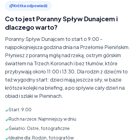
Krótka odpowiedź
Co to jest Poranny Spływ Dunajcem i
dlaczego warto?
Poranny Spływ Dunajcem to start o 9:00 -
najspokojniejsza godzina dnia na Przełomie Pienińskim.
Płyniesz z poranną mgłą nad rzeką, ostrym górskim
światłem na Trzech Koronach i bez tłumów, które
przybywają około 11:00 i 13:30. Dla rodzin z dziećmi to
też wygodny start: dzieci mają jeszcze siły, w bazie
krótsze kolejki na briefing, a po spływie cały dzień na
obiad i szlaki w Pieninach.
Start: 9:00
✓
Ruch na rzece: Najmniejszy w dniu
✓
Światło: Ostre, fotograficzne
✓
Idealne dla: Rodzin, fotografów
✓