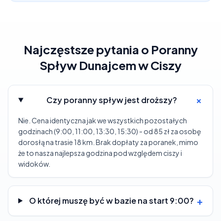
Najczęstsze pytania o
Poranny
Spływ Dunajcem w Ciszy
+
Czy poranny spływ jest droższy?
Nie. Cena identyczna jak we wszystkich pozostałych
godzinach (9:00, 11:00, 13:30, 15:30) - od 85 zł za osobę
dorosłą na trasie 18 km. Brak dopłaty za poranek, mimo
że to nasza najlepsza godzina pod względem ciszy i
widoków.
+
O której muszę być w bazie na start 9:00?