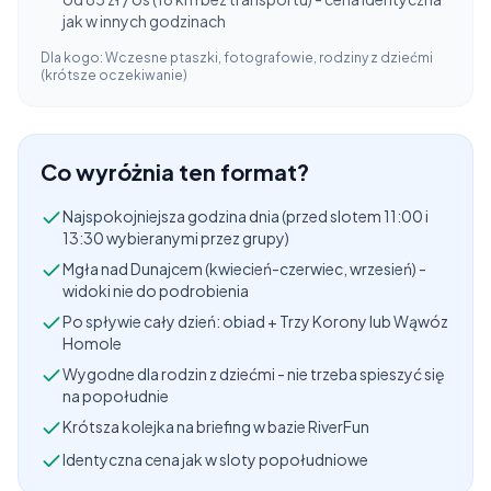
jak w innych godzinach
Dla kogo:
Wczesne ptaszki, fotografowie, rodziny z dziećmi
(krótsze oczekiwanie)
Co wyróżnia ten format?
Najspokojniejsza godzina dnia (przed slotem 11:00 i
13:30 wybieranymi przez grupy)
Mgła nad Dunajcem (kwiecień-czerwiec, wrzesień) -
widoki nie do podrobienia
Po spływie cały dzień: obiad + Trzy Korony lub Wąwóz
Homole
Wygodne dla rodzin z dziećmi - nie trzeba spieszyć się
na popołudnie
Krótsza kolejka na briefing w bazie RiverFun
Identyczna cena jak w sloty popołudniowe