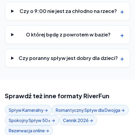
+
Czy o 9:00 nie jest za chłodno na rzece?
+
O której będę z powrotem w bazie?
+
Czy poranny spływ jest dobry dla dzieci?
Sprawdź też inne formaty RiverFun
Spływ Kameralny
→
Romantyczny Spływ dla Dwojga
→
Spokojny Spływ 50+
→
Cennik 2026
→
Rezerwacja online
→