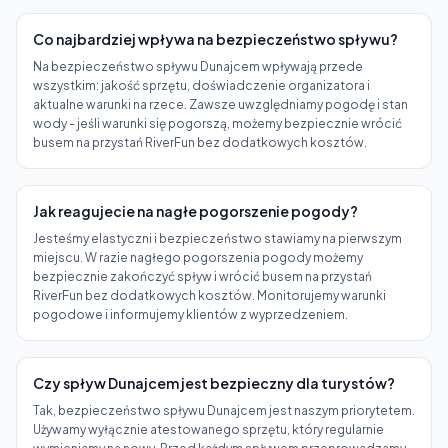
Co najbardziej wpływa na bezpieczeństwo spływu?
Na bezpieczeństwo spływu Dunajcem wpływają przede
wszystkim: jakość sprzętu, doświadczenie organizatora i
aktualne warunki na rzece. Zawsze uwzględniamy pogodę i stan
wody - jeśli warunki się pogorszą, możemy bezpiecznie wrócić
busem na przystań RiverFun bez dodatkowych kosztów.
Jak reagujecie na nagłe pogorszenie pogody?
Jesteśmy elastyczni i bezpieczeństwo stawiamy na pierwszym
miejscu. W razie nagłego pogorszenia pogody możemy
bezpiecznie zakończyć spływ i wrócić busem na przystań
RiverFun bez dodatkowych kosztów. Monitorujemy warunki
pogodowe i informujemy klientów z wyprzedzeniem.
Czy spływ Dunajcem jest bezpieczny dla turystów?
Tak, bezpieczeństwo spływu Dunajcem jest naszym priorytetem.
Używamy wyłącznie atestowanego sprzętu, który regularnie