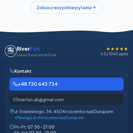
Zobacz wszystkie pytania
River
Fun
★★★★★
5.0 / 1040 opinii
Spływy Dunajcem od 25 lat
Kontakt
+48 730 643 734
riverfun.ab@gmail.com
ul. Sobieskiego, 34-450 Krościenko nad Dunajcem
Nawiguj do Krościenka nad Dunajcem
Pn-Pt:
07:30 - 21:00
Sb-Nd:
07:30 - 21:00