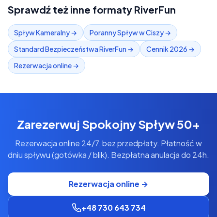
Sprawdź też inne formaty RiverFun
Spływ Kameralny
→
Poranny Spływ w Ciszy
→
Standard Bezpieczeństwa RiverFun
→
Cennik 2026
→
Rezerwacja online
→
Zarezerwuj
Spokojny Spływ 50+
Rezerwacja online 24/7, bez przedpłaty. Płatność w
dniu spływu (gotówka / blik). Bezpłatna anulacja do 24h.
Rezerwacja online →
+48 730 643 734