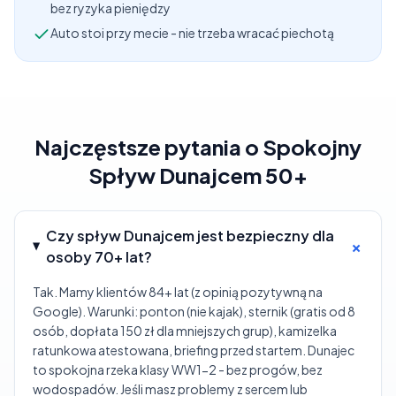
bez ryzyka pieniędzy
Auto stoi przy mecie - nie trzeba wracać piechotą
Najczęstsze pytania o
Spokojny
Spływ Dunajcem 50+
Czy spływ Dunajcem jest bezpieczny dla
+
osoby 70+ lat?
Tak. Mamy klientów 84+ lat (z opinią pozytywną na
Google). Warunki: ponton (nie kajak), sternik (gratis od 8
osób, dopłata 150 zł dla mniejszych grup), kamizelka
ratunkowa atestowana, briefing przed startem. Dunajec
to spokojna rzeka klasy WW1-2 - bez progów, bez
wodospadów. Jeśli masz problemy z sercem lub