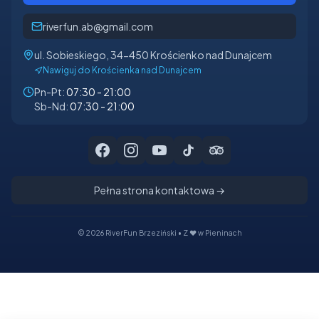
riverfun.ab@gmail.com
ul. Sobieskiego, 34-450 Krościenko nad Dunajcem
Nawiguj do Krościenka nad Dunajcem
Pn-Pt:
07:30 - 21:00
Sb-Nd:
07:30 - 21:00
RiverFun na Facebooku
RiverFun na Instagramie
RiverFun na YouTube
RiverFun na TikToku
RiverFun na Tripadv
Pełna strona kontaktowa →
©
2026
RiverFun Brzeziński • Z ❤️ w Pieninach