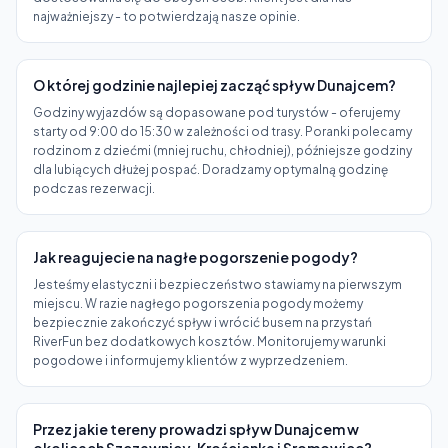
najważniejszy - to potwierdzają nasze opinie.
O której godzinie najlepiej zacząć spływ Dunajcem?
Godziny wyjazdów są dopasowane pod turystów - oferujemy
starty od 9:00 do 15:30 w zależności od trasy. Poranki polecamy
rodzinom z dziećmi (mniej ruchu, chłodniej), późniejsze godziny
dla lubiących dłużej pospać. Doradzamy optymalną godzinę
podczas rezerwacji.
Jak reagujecie na nagłe pogorszenie pogody?
Jesteśmy elastyczni i bezpieczeństwo stawiamy na pierwszym
miejscu. W razie nagłego pogorszenia pogody możemy
bezpiecznie zakończyć spływ i wrócić busem na przystań
RiverFun bez dodatkowych kosztów. Monitorujemy warunki
pogodowe i informujemy klientów z wyprzedzeniem.
Przez jakie tereny prowadzi spływ Dunajcem w