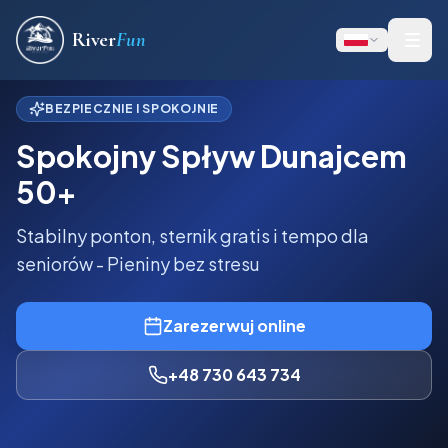
River
Fun
BEZPIECZNIE I SPOKOJNIE
Spokojny Spływ Dunajcem
50+
Stabilny ponton, sternik gratis i tempo dla
seniorów - Pieniny bez stresu
Zarezerwuj online
+48 730 643 734