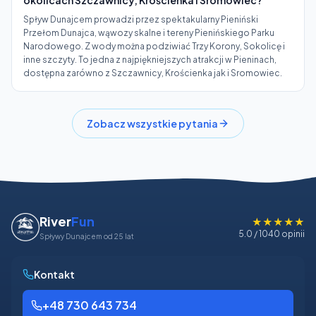
okolicach Szczawnicy, Krościenka i Sromowiec?
Spływ Dunajcem prowadzi przez spektakularny Pieniński
Przełom Dunajca, wąwozy skalne i tereny Pienińskiego Parku
Narodowego. Z wody można podziwiać Trzy Korony, Sokolicę i
inne szczyty. To jedna z najpiękniejszych atrakcji w Pieninach,
dostępna zarówno z Szczawnicy, Krościenka jak i Sromowiec.
Zobacz wszystkie pytania
River
Fun
★★★★★
5.0 / 1040 opinii
Spływy Dunajcem od 25 lat
Kontakt
+48 730 643 734