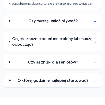
kręgosłupem, skonsultuj się z lekarzem przed wyjazdem.
+
Czy muszę umieć pływać?
Co jeśli zacznie boleć mnie plecy lub muszę
+
odpocząć?
+
Czy są zniżki dla seniorów?
+
O której godzinie najlepiej startować?