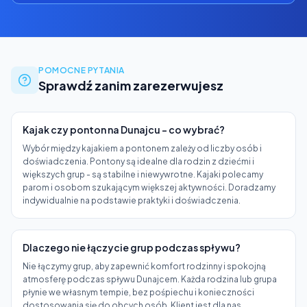
POMOCNE PYTANIA
Sprawdź zanim zarezerwujesz
Kajak czy ponton na Dunajcu - co wybrać?
Wybór między kajakiem a pontonem zależy od liczby osób i
doświadczenia. Pontony są idealne dla rodzin z dziećmi i
większych grup - są stabilne i niewywrotne. Kajaki polecamy
parom i osobom szukającym większej aktywności. Doradzamy
indywidualnie na podstawie praktyki i doświadczenia.
Dlaczego nie łączycie grup podczas spływu?
Nie łączymy grup, aby zapewnić komfort rodzinny i spokojną
atmosferę podczas spływu Dunajcem. Każda rodzina lub grupa
płynie we własnym tempie, bez pośpiechu i konieczności
dostosowania się do obcych osób. Klient jest dla nas