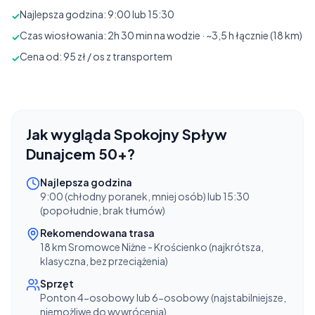
Najlepsza godzina: 9:00 lub 15:30
✓
Czas wiosłowania: 2h 30 min na wodzie · ~3,5 h łącznie (18 km)
✓
Cena od: 95 zł / os z transportem
✓
Jak wygląda
Spokojny Spływ
Dunajcem 50+
?
Najlepsza godzina
9:00 (chłodny poranek, mniej osób) lub 15:30
(popołudnie, brak tłumów)
Rekomendowana trasa
18 km Sromowce Niżne - Krościenko (najkrótsza,
klasyczna, bez przeciążenia)
Sprzęt
Ponton 4-osobowy lub 6-osobowy (najstabilniejsze,
niemożliwe do wywrócenia)