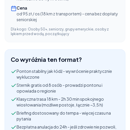
Cena
od 95 zł / os (18 km z transportem) - cena bez dopłaty
seniorskiej
Dla kogo:
Osoby 50+, seniorzy, grupy emeryckie, osoby z
lękiem przed wodą, początkujący
Co wyróżnia ten format?
Ponton stabilny jak łódź - wywrócenie praktycznie
wykluczone
Sternik gratis od 8 osób - prowadzi pontonu i
opowiada o regionie
Klasyczna trasa 18 km - 2h 30 min spokojnego
wiosłowania (możliwe postoje, łącznie ~3,5 h)
Briefing dostosowany do tempa - więcej czasu na
pytania
Bezpłatna anulacja do 24h - jeśli zdrowie nie pozwoli,