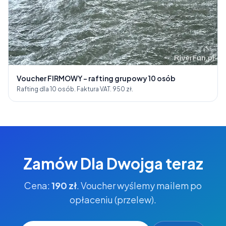
Voucher FIRMOWY - rafting grupowy 10 osób
Rafting dla 10 osób. Faktura VAT. 950 zł.
Zamów
Dla Dwojga
teraz
Cena:
190 zł
. Voucher wyślemy mailem po
opłaceniu (przelew).