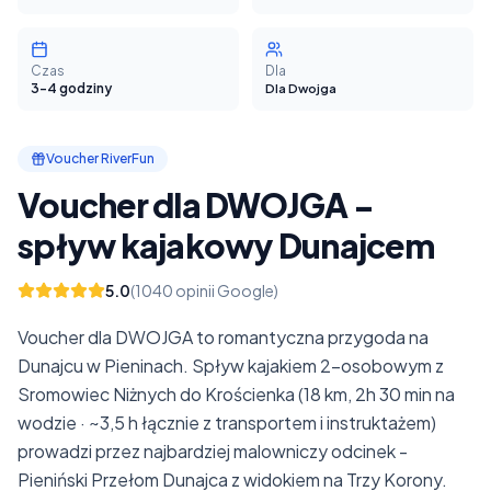
Czas
Dla
3-4 godziny
Dla Dwojga
Voucher RiverFun
Voucher dla DWOJGA -
spływ kajakowy Dunajcem
5.0
(1040 opinii Google)
Voucher dla DWOJGA to romantyczna przygoda na
Dunajcu w Pieninach. Spływ kajakiem 2-osobowym z
Sromowiec Niżnych do Krościenka (18 km, 2h 30 min na
wodzie · ~3,5 h łącznie z transportem i instruktażem)
prowadzi przez najbardziej malowniczy odcinek -
Pieniński Przełom Dunajca z widokiem na Trzy Korony.