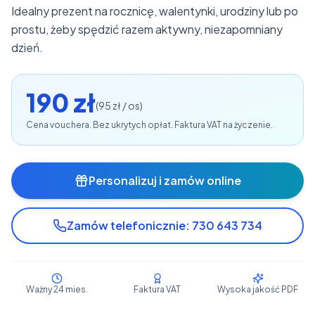
Idealny prezent na rocznicę, walentynki, urodziny lub po
prostu, żeby spędzić razem aktywny, niezapomniany
dzień.
190 zł
(
95 zł / os
)
Cena vouchera. Bez ukrytych opłat. Faktura VAT na życzenie.
Personalizuj i zamów online
Zamów telefonicznie: 730 643 734
Ważny 24 mies.
Faktura VAT
Wysoka jakość PDF