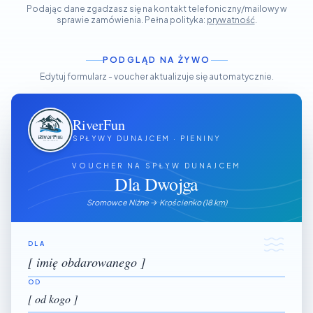
Podając dane zgadzasz się na kontakt telefoniczny/mailowy w
sprawie zamówienia. Pełna polityka:
prywatność
.
PODGLĄD NA ŻYWO
Edytuj formularz - voucher aktualizuje się automatycznie.
RiverFun
SPŁYWY DUNAJCEM · PIENINY
VOUCHER NA SPŁYW DUNAJCEM
Dla Dwojga
Sromowce Niżne → Krościenko (18 km)
DLA
[ imię obdarowanego ]
OD
[ od kogo ]