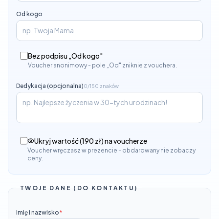
Od kogo
Bez podpisu „Od kogo"
Voucher anonimowy - pole „Od" zniknie z vouchera.
Dedykacja (opcjonalna)
0/150 znaków
Ukryj wartość (
190 zł
) na voucherze
Voucher wręczasz w prezencie - obdarowany nie zobaczy
ceny.
TWOJE DANE (DO KONTAKTU)
Imię i nazwisko
*