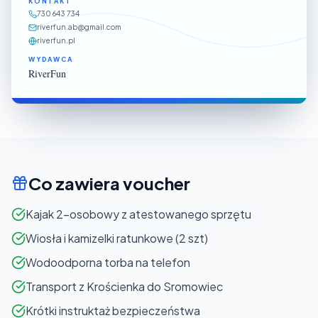
KONTAKT
730 643 734
riverfun.ab@gmail.com
riverfun.pl
WYDAWCA
RiverFun
Co zawiera voucher
Kajak 2-osobowy z atestowanego sprzętu
Wiosła i kamizelki ratunkowe (2 szt)
Wodoodporna torba na telefon
Transport z Krościenka do Sromowiec
Krótki instruktaż bezpieczeństwa