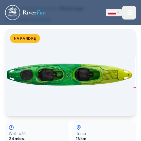
Strona główna
/
Vouchery
/
Dla Dwojga
River
Fun
Wszystkie vouchery
NA RANDKĘ
Ważność
Trasa
24
mies.
18 km