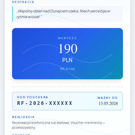
DEDYKACJA
„
Wspólny dzień nad Dunajcem czeka. Niech serce bije w
rytmie wioseł.
"
WARTOŚĆ
190
PLN
(
95 zł / os
)
KOD VOUCHERA
WAŻNY DO
RF-2026-XXXXXX
13.05.2028
REALIZACJA
Rezerwacja telefoniczna lub mailowa. Voucher nieimienny —
przekazywalny.