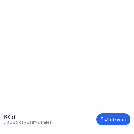
190 zł
Zadzwoń
Dla Dwojga
- ważny 24 mies.